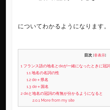
についてわかるようになります。
目次
[
非表示
]
1
フランス語の地名とdeが一緒になったときに冠
1.1
地名の名詞の性
1.2
de＋県名
1.3
de＋国名
2
deと地名の冠詞の有無が分かるようになると
2.0.1
More from my site