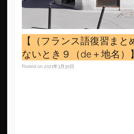
【（フランス語復習まと
ないとき９（de＋地名）
Posted on
2021年3月30日
b
y
s
i
n
g