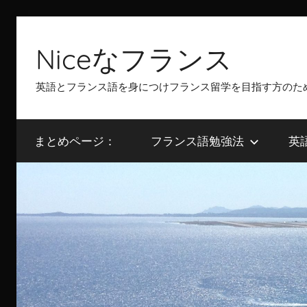
Skip
to
Niceなフランス
content
英語とフランス語を身につけフランス留学を目指す方のた
まとめページ：
フランス語勉強法
英