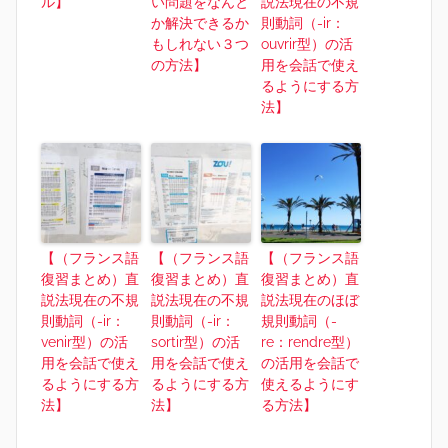
ル】
い問題をなんと
説法現在の不規
か解決できるか
則動詞（-ir：
もしれない３つ
ouvrir型）の活
の方法】
用を会話で使え
るようにする方
法】
【（フランス語
【（フランス語
【（フランス語
復習まとめ）直
復習まとめ）直
復習まとめ）直
説法現在の不規
説法現在の不規
説法現在のほぼ
則動詞（-ir：
則動詞（-ir：
規則動詞（-
venir型）の活
sortir型）の活
re：rendre型）
用を会話で使え
用を会話で使え
の活用を会話で
るようにする方
るようにする方
使えるようにす
法】
法】
る方法】