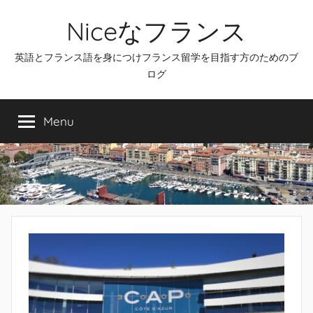
Skip
Niceなフランス
to
content
英語とフランス語を身につけフランス留学を目指す方のためのブ
ログ
Menu