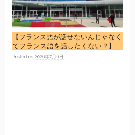
【フランス語が話せないんじゃなく
てフランス語を話したくない？】
Posted on
2026年7月6日
b
y
s
i
n
g