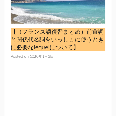
【（フランス語復習まとめ）前置詞
と関係代名詞をいっしょに使うとき
に必要なlequelについて】
Posted on
2026年1月2日
b
y
s
i
n
g