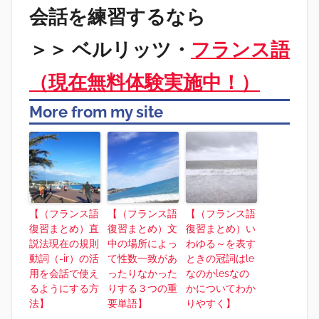
会話を練習するなら
＞＞ ベルリッツ・
フランス語
（現在無料体験実施中！）
More from my site
【（フランス語
【（フランス語
【（フランス語
復習まとめ）直
復習まとめ）文
復習まとめ）い
説法現在の規則
中の場所によっ
わゆる～を表す
動詞（-ir）の活
て性数一致があ
ときの冠詞はle
用を会話で使え
ったりなかった
なのかlesなの
るようにする方
りする３つの重
かについてわか
法】
要単語】
りやすく】