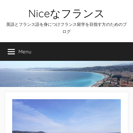
Skip
Niceなフランス
to
content
英語とフランス語を身につけフランス留学を目指す方のためのブ
ログ
Menu