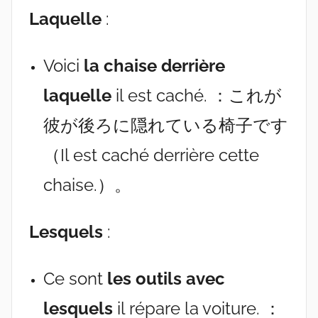
Laquelle
:
Voici
la chaise derrière
laquelle
il est caché. ：これが
彼が後ろに隠れている椅子です
（Il est caché derrière cette
chaise.）。
Lesquels
:
Ce sont
les outils avec
lesquels
il répare la voiture. ：