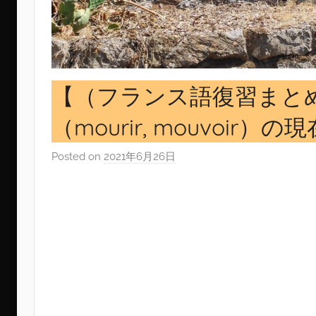
【（フランス語復習まと
（mourir, mouvoi
Posted on
2021年6月26日
b
y
s
i
n
g