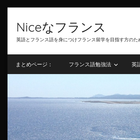
Skip
to
Niceなフランス
content
英語とフランス語を身につけフランス留学を目指す方のた
まとめページ：
フランス語勉強法
英