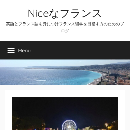
Skip
Niceなフランス
to
content
英語とフランス語を身につけフランス留学を目指す方のためのブ
ログ
Menu