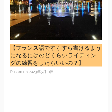
【フランス語ですらすら書けるよう
になるにはのどくらいライティン
グの練習をしたらいいの？】
Posted on
2023年5月21日
b
y
s
i
n
g