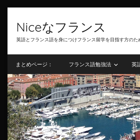
Skip
to
Niceなフランス
content
英語とフランス語を身につけフランス留学を目指す方のた
まとめページ：
フランス語勉強法
英