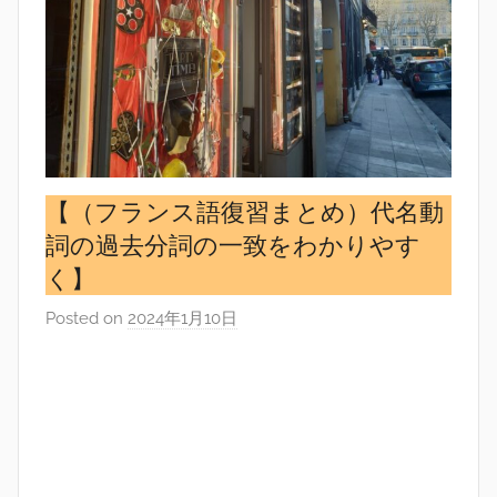
【（フランス語復習まとめ）代名動
詞の過去分詞の一致をわかりやす
く】
Posted on
2024年1月10日
b
y
s
i
n
g