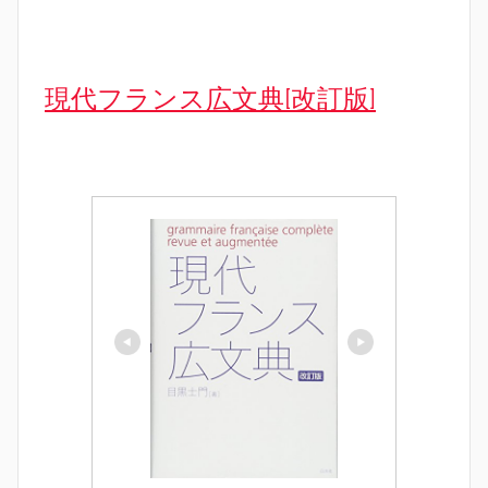
現代フランス広文典[改訂版]