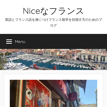
Skip
Niceなフランス
to
content
英語とフランス語を身につけフランス留学を目指す方のためのブ
ログ
Menu