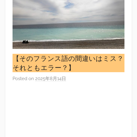
【そのフランス語の間違いはミス？
それともエラー？】
Posted on
2025年8月14日
b
y
s
i
n
g