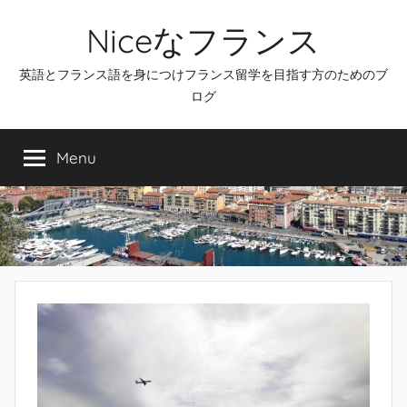
Skip
Niceなフランス
to
content
英語とフランス語を身につけフランス留学を目指す方のためのブ
ログ
Menu