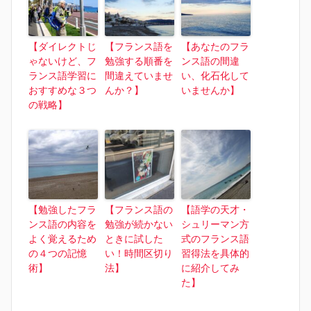
【ダイレクトじ
【フランス語を
【あなたのフラ
ゃないけど、フ
勉強する順番を
ンス語の間違
ランス語学習に
間違えていませ
い、化石化して
おすすめな３つ
んか？】
いませんか】
の戦略】
【勉強したフラ
【フランス語の
【語学の天才・
ンス語の内容を
勉強が続かない
シュリーマン方
よく覚えるため
ときに試した
式のフランス語
の４つの記憶
い！時間区切り
習得法を具体的
術】
法】
に紹介してみ
た】