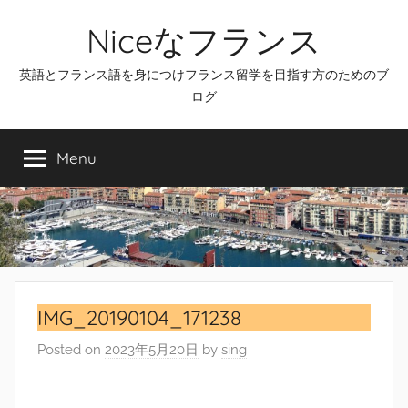
Skip
Niceなフランス
to
content
英語とフランス語を身につけフランス留学を目指す方のためのブ
ログ
Menu
IMG_20190104_171238
Posted on
2023年5月20日
by
sing