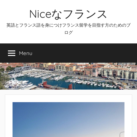
Skip
Niceなフランス
to
content
英語とフランス語を身につけフランス留学を目指す方のためのブ
ログ
Menu