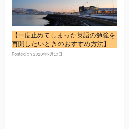
【一度止めてしまった英語の勉強を
再開したいときのおすすめ方法】
Posted on
2020年3月10日
b
y
s
i
n
g