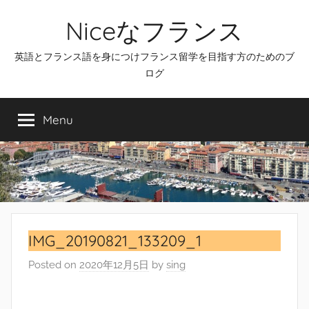
Skip
Niceなフランス
to
content
英語とフランス語を身につけフランス留学を目指す方のためのブ
ログ
Menu
IMG_20190821_133209_1
Posted on
2020年12月5日
by
sing