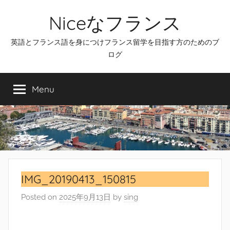
Skip
Niceなフランス
to
content
英語とフランス語を身につけフランス留学を目指す方のためのブ
ログ
Menu
IMG_20190413_150815
Posted on
2025年9月13日
by
sing