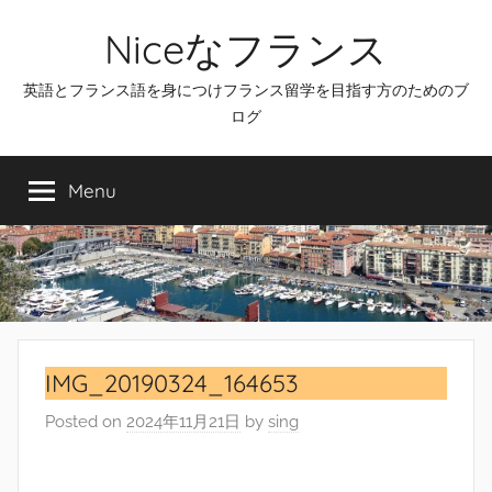
Skip
Niceなフランス
to
content
英語とフランス語を身につけフランス留学を目指す方のためのブ
ログ
Menu
IMG_20190324_164653
Posted on
2024年11月21日
by
sing