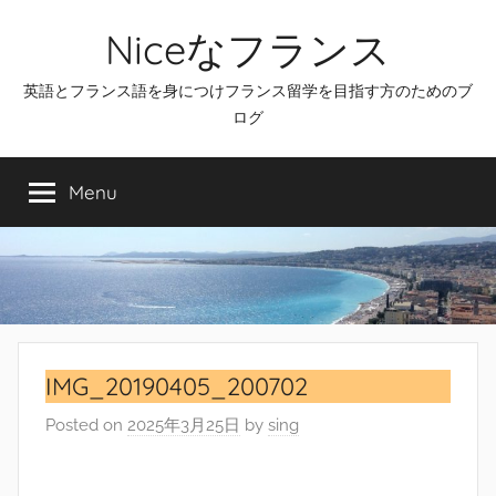
Skip
Niceなフランス
to
content
英語とフランス語を身につけフランス留学を目指す方のためのブ
ログ
Menu
IMG_20190405_200702
Posted on
2025年3月25日
by
sing