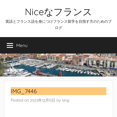
Skip
Niceなフランス
to
content
英語とフランス語を身につけフランス留学を目指す方のためのブ
ログ
Menu
IMG_7446
Posted on
2021年11月6日
by
sing