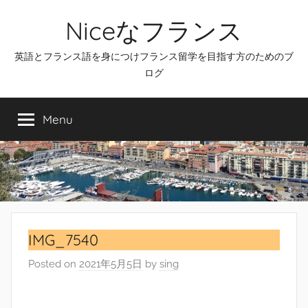
Skip
Niceなフランス
to
content
英語とフランス語を身につけフランス留学を目指す方のためのブ
ログ
Menu
IMG_7540
Posted on
2021年5月5日
by
sing