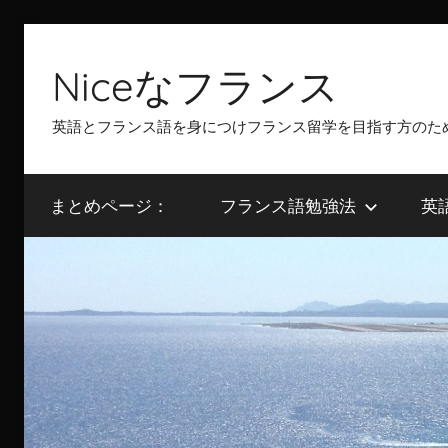
Skip
to
Niceなフランス
content
英語とフランス語を身につけフランス留学を目指す方のた
まとめページ：
フランス語勉強法
英