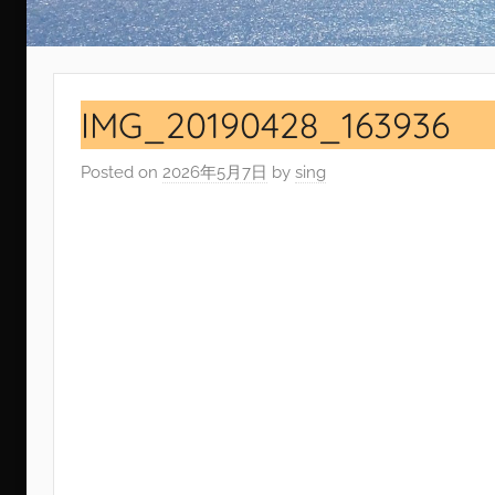
IMG_20190428_163936
Posted on
2026年5月7日
by
sing