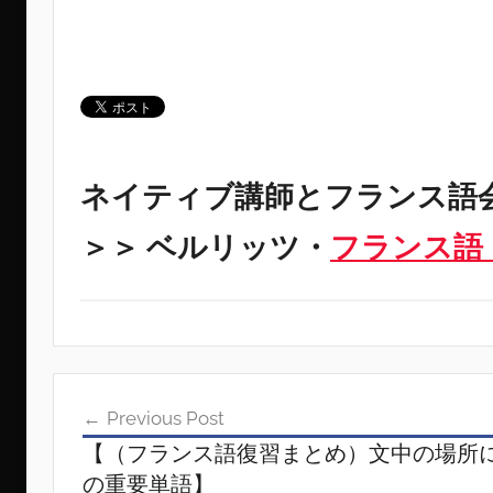
ネイティブ講師とフランス語
＞＞ ベルリッツ・
フランス語
投
Previous Post
稿
【（フランス語復習まとめ）文中の場所
ナ
の重要単語】