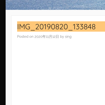
IMG_20190820_133848
Posted on
2020年11月12日
by
sing