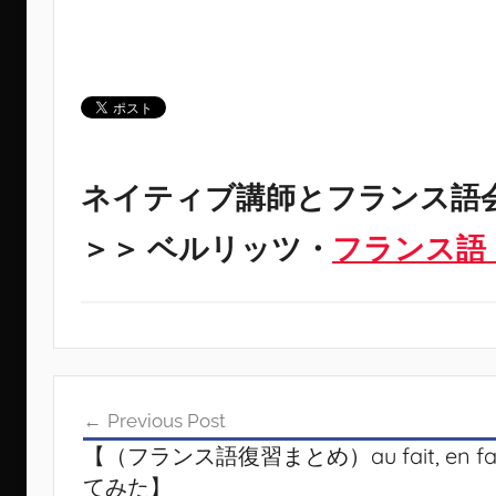
ネイティブ講師とフランス語
＞＞ ベルリッツ・
フランス語
投
Previous Post
稿
【（フランス語復習まとめ）au fait, en f
ナ
てみた】