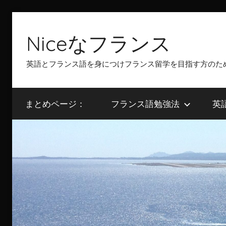
Skip
to
Niceなフランス
content
英語とフランス語を身につけフランス留学を目指す方のた
まとめページ：
フランス語勉強法
英