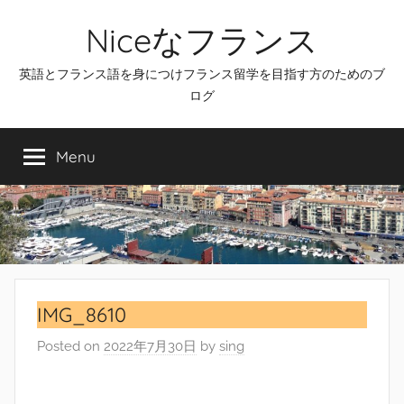
Skip
Niceなフランス
to
content
英語とフランス語を身につけフランス留学を目指す方のためのブ
ログ
Menu
IMG_8610
Posted on
2022年7月30日
by
sing