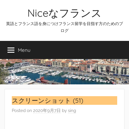
Skip
Niceなフランス
to
content
英語とフランス語を身につけフランス留学を目指す方のためのブ
ログ
Menu
スクリーンショット (51)
Posted on
2020年9月7日
by
sing