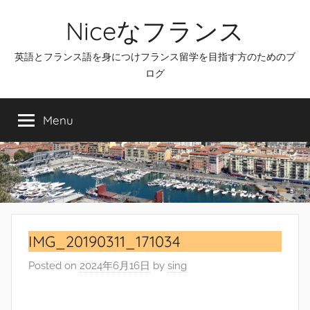
Skip
Niceなフランス
to
content
英語とフランス語を身につけフランス留学を目指す方のためのブ
ログ
Menu
IMG_20190311_171034
Posted on
2024年6月16日
by
sing