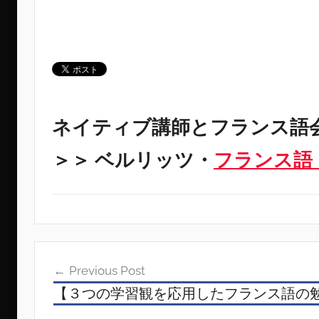
ネイティブ講師とフランス語
＞＞ ベルリッツ・
フランス語
投
Previous Post
稿
【３つの学習観を応用したフランス語の
ナ