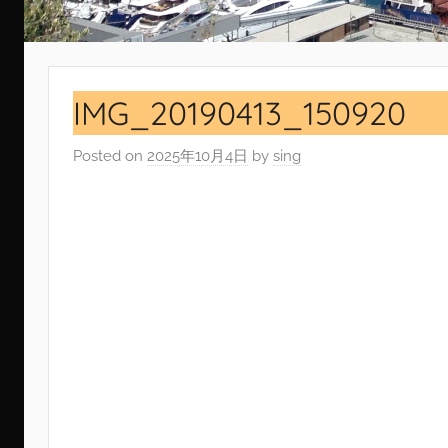
IMG_20190413_150920
Posted on
2025年10月4日
by
sing