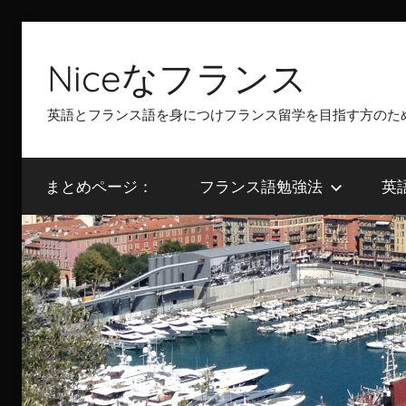
Skip
to
Niceなフランス
content
英語とフランス語を身につけフランス留学を目指す方のた
まとめページ：
フランス語勉強法
英