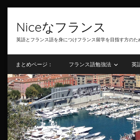
Skip
to
Niceなフランス
content
英語とフランス語を身につけフランス留学を目指す方のた
まとめページ：
フランス語勉強法
英