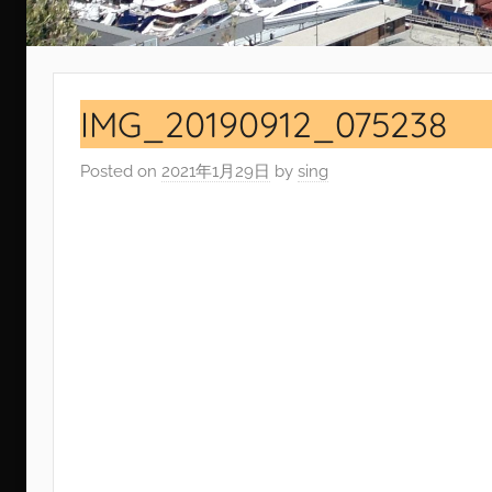
IMG_20190912_075238
Posted on
2021年1月29日
by
sing