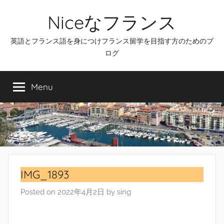
Skip
Niceなフランス
to
content
英語とフランス語を身につけフランス留学を目指す方のためのブ
ログ
Menu
IMG_1893
Posted on
2022年4月2日
by
sing