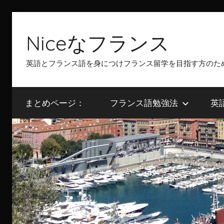
Skip
to
Niceなフランス
content
英語とフランス語を身につけフランス留学を目指す方のた
まとめページ：
フランス語勉強法
英