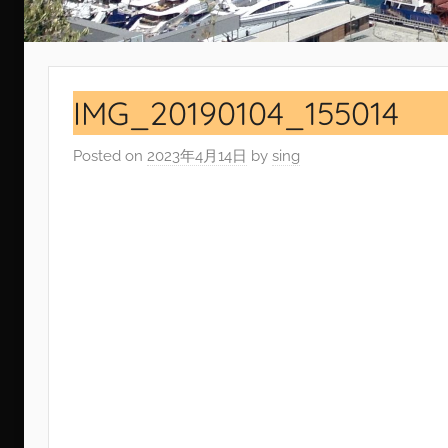
IMG_20190104_155014
Posted on
2023年4月14日
by
sing