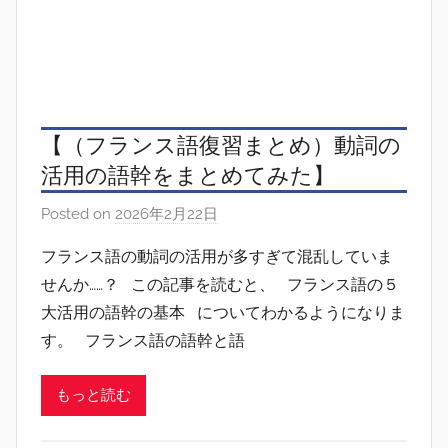
【（フランス語復習まとめ）動詞の
活用の語幹をまとめてみた】
Posted on
2026年2月22日
b
y
フランス語の動詞の活用が多すぎて混乱していま
s
せんか……？ この記事を読むと、 フランス語の５
i
大活用の語幹の基本 についてわかるようになりま
n
す。 フランス語の語幹と語
g
もっと読む