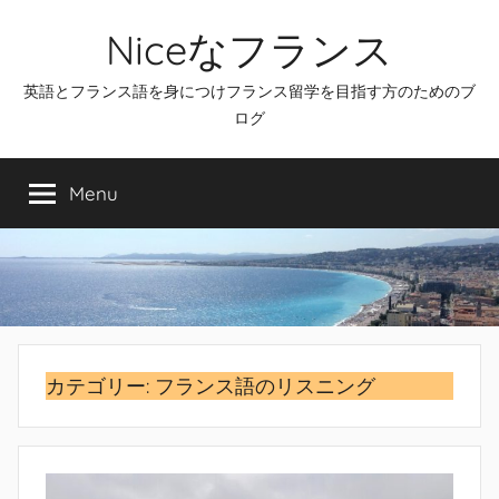
Skip
Niceなフランス
to
content
英語とフランス語を身につけフランス留学を目指す方のためのブ
ログ
Menu
カテゴリー:
フランス語のリスニング